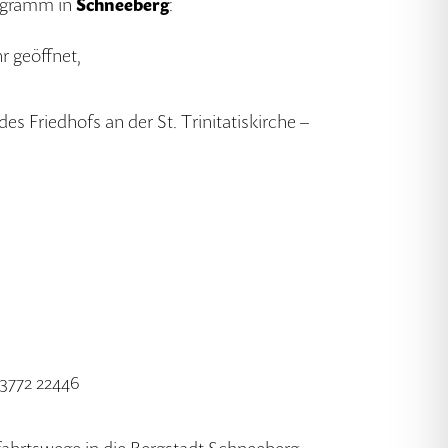
ogramm in
Schneeberg
:
hr geöffnet,
es Friedhofs an der St. Trinitatiskirche –
03772 22446