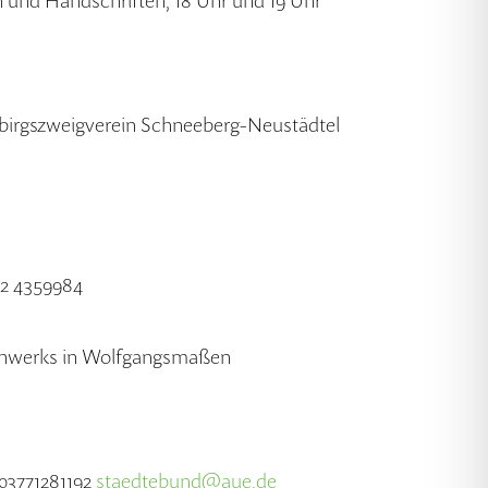
 und Handschriften, 18 Uhr und 19 Uhr
gebirgszweigverein Schneeberg-Neustädtel
62 4359984
ochwerks in Wolfgangsmaßen
 03771281192
staedtebund@aue.de