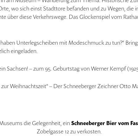
nn am Museum – Wanderung zum Thema: Historische Zufa
e, wo sich einst Stadttore befanden und zu Wegen, die in
hte über diese Verkehrswege. Das Glockenspiel vom Ratha
 haben Unterlegscheiben mit Modeschmuck zu tun?“ Bringt
zlich eingeladen.
in Sachsen! – zum 95. Geburtstag von Werner Kempf (1925
 zur Weihnachtszeit“ – Der Schneeberger Zeichner Otto M
Museums die Gelegenheit, ein
Schneeberger Bier vom Fas
Zobelgasse 12 zu verkosten.