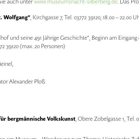
Sie auch unter
www.museumsnacht-silberberg.de
. Das Pr
t. Wolfgang“
, Kirchgasse 7, Tel. 03772 39120, 18.00 – 22.00 U
dhof und seine 491 Jährige Geschichte“, Beginn am Eingang d
2 39120 (max. 20 Personen)
einel,
tor Alexander Ploß
ür bergmännische Volkskunst
, Obere Zobelgasse 1, Tel. 