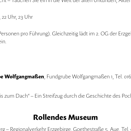
 – Tauchen Sie ein in die Welt der alten Urkunden, Akten
, 22 Uhr, 23 Uhr
Personen pro Führung). Gleichzeitig lädt im 2. OG der Erz
in.
be Wolfgangmaßen
, Fundgrube Wolfgangmaßen 1, Tel. 01
is zum Dach“ – Ein Streifzug durch die Geschichte des P
Rollendes Museum
g – Regionalverkehr Erzgebirge, Goethestraße 5, Aue, Tel.