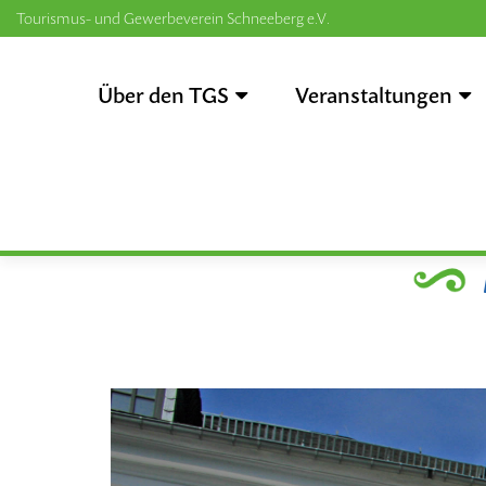
Tourismus- und Gewerbeverein Schneeberg e.V.
Zum
Inhalt
Über den TGS
Veranstaltungen
springen