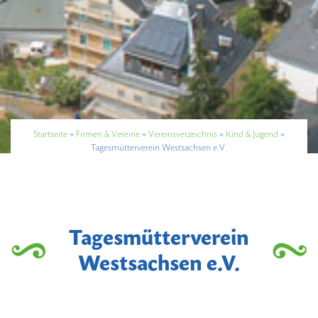
Startseite
»
Firmen & Vereine
»
Vereinsverzeichnis
»
Kind & Jugend
»
Tagesmütterverein Westsachsen e.V.
Tagesmütterverein
Westsachsen e.V.