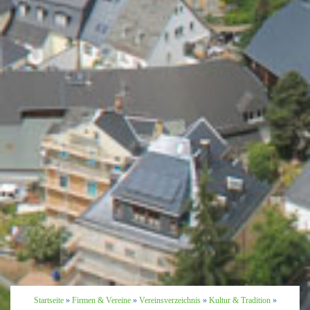
Startseite
»
Firmen & Vereine
»
Vereinsverzeichnis
»
Kultur & Tradition
»