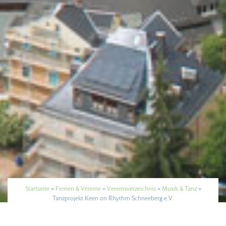
Startseite
»
Firmen & Vereine
»
Vereinsverzeichnis
»
Musik & Tanz
»
Tanzprojekt Keen on Rhythm Schneeberg e.V.