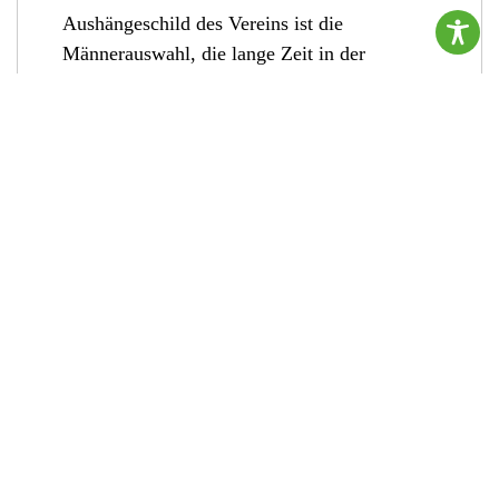
Aushängeschild des Vereins ist die
Männerauswahl, die lange Zeit in der
Landesklasse unterwegs war und derzeit in
der Kreisoberliga kickt. Der Verein hat einen
Rasenplatz sowie ein Areal mit
Kunstrasenspielfläche. Es steht ein
Vereinsheim als kleine Lokalität, sowie
zahlreiche moderne Kabinen mit Duschen zur
Verfügung.
Mitglieder: 140, davon 92 Kinder und
Jugendliche