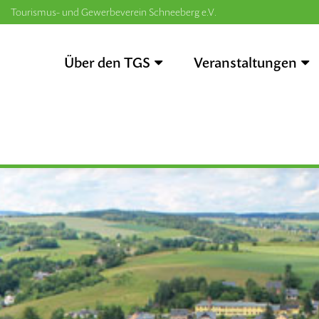
Tourismus- und Gewerbeverein Schneeberg e.V.
Zum
Inhalt
Über den TGS
Veranstaltungen
springen