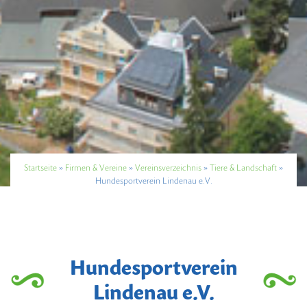
Startseite
»
Firmen & Vereine
»
Vereinsverzeichnis
»
Tiere & Landschaft
»
Hundesportverein Lindenau e.V.
Hundesportverein
Lindenau e.V.