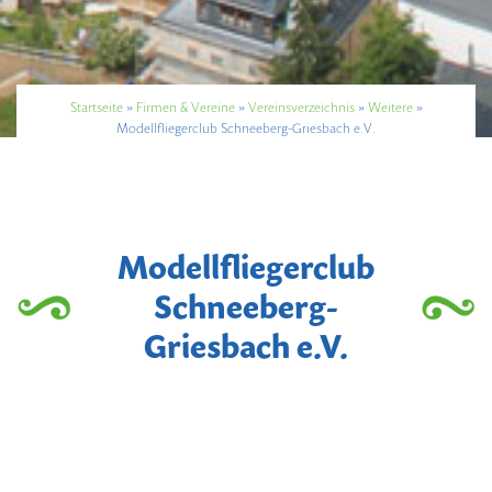
Startseite
»
Firmen & Vereine
»
Vereinsverzeichnis
»
Weitere
»
Modellfliegerclub Schneeberg-Griesbach e.V.
Modellfliegerclub
Schneeberg-
Griesbach e.V.