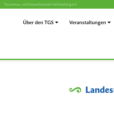
Tourismus- und Gewerbeverein Schneeberg e.V.
Zum
Inhalt
Über den TGS
Veranstaltungen
springen
Landes