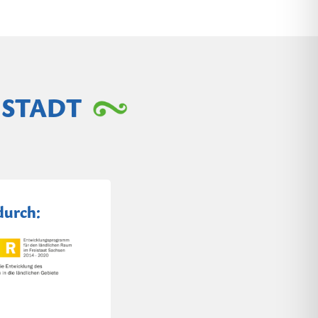
NSTADT
durch: