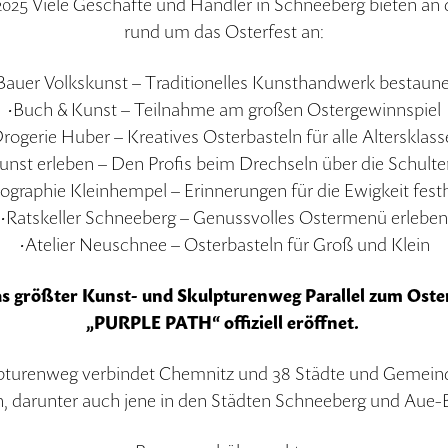
2025 Viele Geschäfte und Händler in Schneeberg bieten an
rund um das Osterfest an:
Bauer Volkskunst – Traditionelles Kunsthandwerk bestaun
•Buch & Kunst – Teilnahme am großen Ostergewinnspiel
rogerie Huber – Kreatives Osterbasteln für alle Altersklas
unst erleben – Den Profis beim Drechseln über die Schult
ographie Kleinhempel – Erinnerungen für die Ewigkeit fest
•Ratskeller Schneeberg – Genussvolles Ostermenü erleben
•Atelier Neuschnee – Osterbasteln für Groß und Klein
s größter Kunst- und Skulpturenweg Parallel zum Ost
„PURPLE PATH“ offiziell eröffnet.
lpturenweg verbindet Chemnitz und 38 Städte und Gemeind
, darunter auch jene in den Städten Schneeberg und Aue-