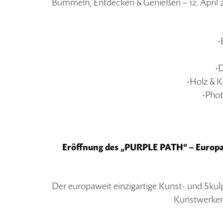
Bummeln, Entdecken & Genießen – 12. April 
•
•D
•Holz & K
•Phot
Eröffnung des „PURPLE PATH“ – Europa
Der europaweit einzigartige Kunst- und Sku
Kunstwerken