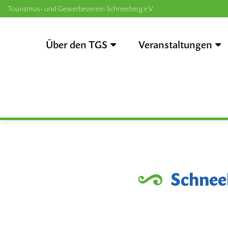
Tourismus- und Gewerbeverein Schneeberg e.V.
Zum
Inhalt
Über den TGS
Veranstaltungen
springen
Schneeb