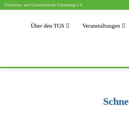
Tourismus- und Gewerbeverein Schneeberg e.V.
Zum
Inhalt
Über den TGS
Veranstaltungen
springen
Schne