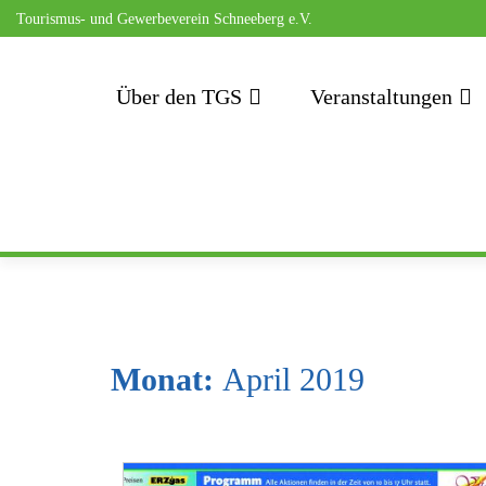
Tourismus- und Gewerbeverein Schneeberg e.V.
Zum
Inhalt
Über den TGS
Veranstaltungen
springen
Monat:
April 2019