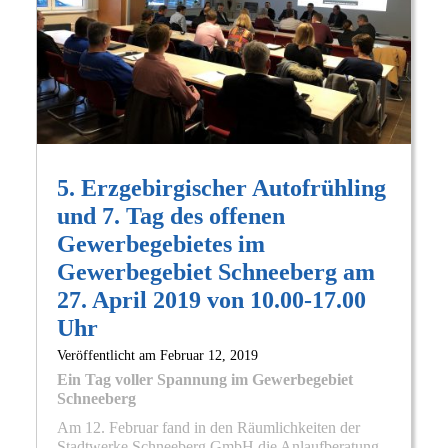
5. Erzgebirgischer Autofrühling
und 7. Tag des offenen
Gewerbegebietes im
Gewerbegebiet Schneeberg am
27. April 2019 von 10.00-17.00
Uhr
Veröffentlicht am
Februar 12, 2019
Ein Tag voller Spannung im Gewerbegebiet
Schneeberg
Am 12. Februar fand in den Räumlichkeiten der
Stadtwerke Schneeberg GmbH die Anlaufberatung