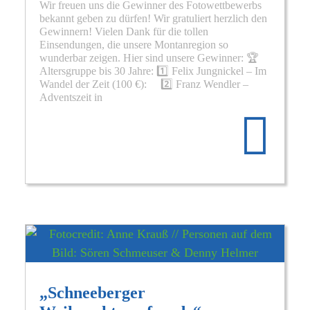
Wir freuen uns die Gewinner des Fotowettbewerbs
bekannt geben zu dürfen! Wir gratuliert herzlich den
Gewinnern! Vielen Dank für die tollen
Einsendungen, die unsere Montanregion so
wunderbar zeigen. Hier sind unsere Gewinner: 🏆
Altersgruppe bis 30 Jahre: 1️⃣ Felix Jungnickel – Im
Wandel der Zeit (100 €): 2️⃣ Franz Wendler –
Re
Adventszeit in
mo
abo
Ge
des
Fo
„E
dei
Mo
„Schneeberger