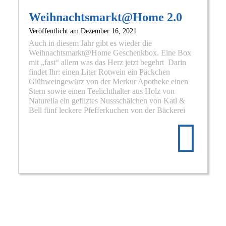
Weihnachtsmarkt@Home 2.0
Veröffentlicht am
Dezember 16, 2021
Auch in diesem Jahr gibt es wieder die
Weihnachtsmarkt@Home Geschenkbox. Eine Box
mit „fast“ allem was das Herz jetzt begehrt Darin
findet Ihr: einen Liter Rotwein ein Päckchen
Glühweingewürz von der Merkur Apotheke einen
Stern sowie einen Teelichthalter aus Holz von
Naturella ein gefilztes Nussschälchen von Katl &
Re
Bell fünf leckere Pfefferkuchen von der Bäckerei
mo
abo
We
2.0