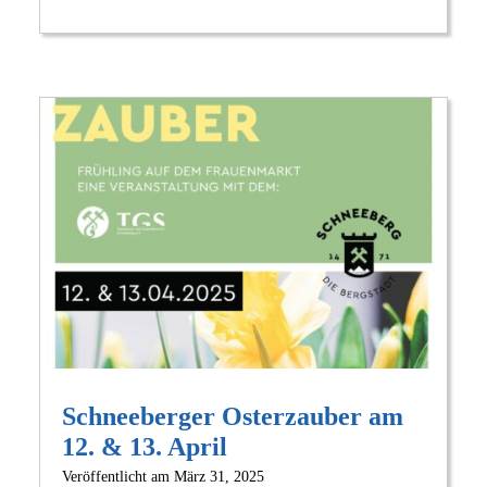
Ge
mit
Au
am
25.
Schneeberger Osterzauber am
12. & 13. April
Veröffentlicht am
März 31, 2025