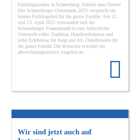
Frühlingszauber in Schneeberg: Allerlei ums Osterei
Der Schneeberger Ostermarkt 2025 verspricht ein
buntes Frühlingsfest für die ganze Familie. Am 12.
und 13. April 2025 verwandelt sich der
Schneeberger Frauenmarkt in eine farbenfrohe
Osterwelt voller Tradition, Handwerkskunst und
toller Erlebnisse für Jung und Alt. Osterfreuden für
die ganze Familie Die Besucher erwartet ein
Re
abwechslungsreiches Angebot an
mo
abo
Sch
Ost
am
12.
&
13.
Apr
Wir sind jetzt auch auf