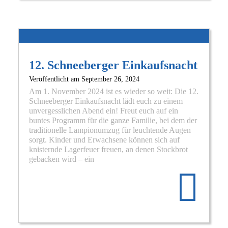
Mo
–
De
Sic
auf
uns
Ber
12. Schneeberger Einkaufsnacht
Veröffentlicht am
September 26, 2024
Am 1. November 2024 ist es wieder so weit: Die 12.
Schneeberger Einkaufsnacht lädt euch zu einem
unvergesslichen Abend ein! Freut euch auf ein
buntes Programm für die ganze Familie, bei dem der
traditionelle Lampionumzug für leuchtende Augen
sorgt. Kinder und Erwachsene können sich auf
knisternde Lagerfeuer freuen, an denen Stockbrot
Re
gebacken wird – ein
mo
abo
12.
Sch
Ein