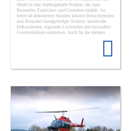
Markt in eine frühlingshafte Kulisse, die zum
Bummeln, Entdecken und Genießen einlädt. An
liebevoll dekorierten Ständen können Besucherinnen
und Besucher handgefertigte Schätze, kunstvolle
Dekorationen, regionale Leckereien und besondere
Re
Geschenkideen entdecken. Auch für die kleinen
mo
abo
Sch
Ost
am
28.