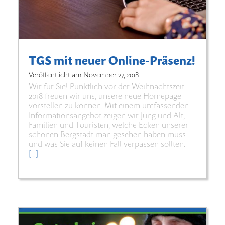
TGS mit neuer Online-Präsenz!
Veröffentlicht am
November 27, 2018
Wir für Sie! Pünktlich vor der Weihnachtszeit
2018 freuen wir uns, unsere neue Homepage
vorstellen zu können. Mit einem umfassenden
Informationsangebot zeigen wir Jung und Alt,
Familien und Touristen, welche Ecken unserer
schönen Bergstadt man gesehen haben muss
und was Sie auf keinen Fall verpassen sollten.
[…]